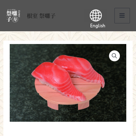
内
MAI
根室 祭囃子
容
ME
English
を
ス
キ
ッ
プ